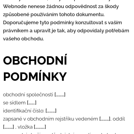
Webnode nenese žádnou odpovědnost za škody
způsobené používáním tohoto dokumentu.
Doporučujeme tyto podmínky konzultovat s vaším
právníkem a upravit je tak, aby odpovídaly potřebám
vašeho obchodu.
OBCHODNÍ
PODMÍNKY
obchodní společnosti
[………]
se sídlem
[…….]
identifikační číslo:
[………]
zapsané v obchodním rejstříku vedeném
[………]
, oddíl
[………]
, vložka
[……….]