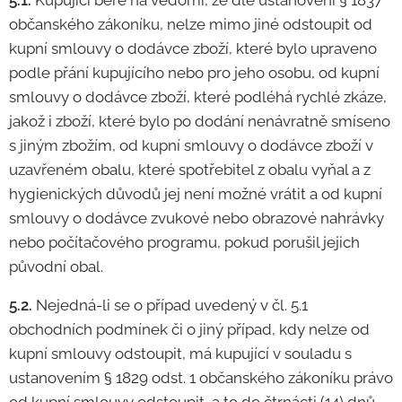
5.1.
Kupující bere na vědomí, že dle ustanovení § 1837
občanského zákoníku, nelze mimo jiné odstoupit od
kupní smlouvy o dodávce zboží, které bylo upraveno
podle přání kupujícího nebo pro jeho osobu, od kupní
smlouvy o dodávce zboží, které podléhá rychlé zkáze,
jakož i zboží, které bylo po dodání nenávratně smíseno
s jiným zbožím, od kupní smlouvy o dodávce zboží v
uzavřeném obalu, které spotřebitel z obalu vyňal a z
hygienických důvodů jej není možné vrátit a od kupní
smlouvy o dodávce zvukové nebo obrazové nahrávky
nebo počítačového programu, pokud porušil jejich
původní obal.
5.2.
Nejedná-li se o případ uvedený v čl. 5.1
obchodních podmínek či o jiný případ, kdy nelze od
kupní smlouvy odstoupit, má kupující v souladu s
ustanovením § 1829 odst. 1 občanského zákoníku právo