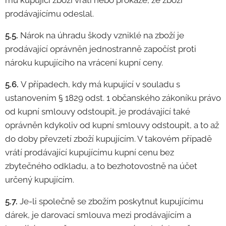
mu kupující zboží vrátí nebo prokáže, že zboží
prodávajícímu odeslal.
5.5.
Nárok na úhradu škody vzniklé na zboží je
prodávající oprávněn jednostranně započíst proti
nároku kupujícího na vrácení kupní ceny.
5.6.
V případech, kdy má kupující v souladu s
ustanovením § 1829 odst. 1 občanského zákoníku právo
od kupní smlouvy odstoupit, je prodávající také
oprávněn kdykoliv od kupní smlouvy odstoupit, a to až
do doby převzetí zboží kupujícím. V takovém případě
vrátí prodávající kupujícímu kupní cenu bez
zbytečného odkladu, a to bezhotovostně na účet
určený kupujícím.
5.7.
Je-li společně se zbožím poskytnut kupujícímu
dárek, je darovací smlouva mezi prodávajícím a