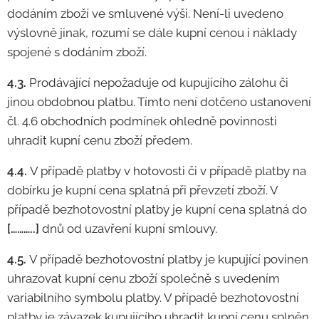
dodáním zboží ve smluvené výši. Není-li uvedeno
výslovně jinak, rozumí se dále kupní cenou i náklady
spojené s dodáním zboží.
4.3.
Prodávající nepožaduje od kupujícího zálohu či
jinou obdobnou platbu. Tímto není dotčeno ustanovení
čl. 4.6 obchodních podmínek ohledně povinnosti
uhradit kupní cenu zboží předem.
4.4.
V případě platby v hotovosti či v případě platby na
dobírku je kupní cena splatná při převzetí zboží. V
případě bezhotovostní platby je kupní cena splatná do
[………..]
dnů od uzavření kupní smlouvy.
4.5.
V případě bezhotovostní platby je kupující povinen
uhrazovat kupní cenu zboží společně s uvedením
variabilního symbolu platby. V případě bezhotovostní
platby je závazek kupujícího uhradit kupní cenu splněn