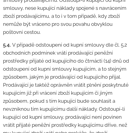
smlouvy prodávajícímu. Odstoupí-li kupující od kupní
smlouvy, nese kupující náklady spojené s navrácením
zboží prodávajícímu, a to i v tom případě, kdy zboží
nemůže být vráceno pro svou povahu obvyklou
poštovní cestou.
5.4.
V případě odstoupení od kupní smlouvy dle čl. 5.2
obchodních podmínek vrátí prodávající peněžní
prostředky přijaté od kupujícího do čtrnácti (14) dnů od
odstoupení od kupní smlouvy kupujícím, a to stejným
způsobem, jakým je prodávající od kupujícího přijal.
Prodávající je taktéž oprávněn vrátit plnění poskytnuté
kupujícím již při vrácení zboží kupujícím či jiným
způsobem, pokud s tím kupující bude souhlasit a
nevzniknou tím kupujícímu další náklady. Odstoupí-li
kupující od kupní smlouvy, prodávající není povinen
vrátit přijaté peněžní prostředky kupujícímu dříve, než