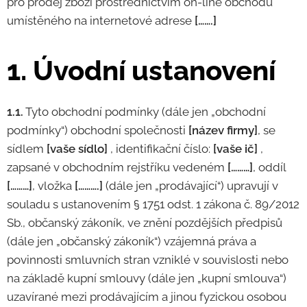
pro prodej zboží prostřednictvím on-line obchodu
umístěného na internetové adrese
[…….]
1. Úvodní ustanovení
1.1.
Tyto obchodní podmínky (dále jen „obchodní
podmínky“) obchodní společnosti
[název firmy]
, se
sídlem
[vaše sídlo]
, identifikační číslo:
[vaše ič]
,
zapsané v obchodním rejstříku vedeném
[………]
, oddíl
[………]
, vložka
[……….]
(dále jen „prodávající“) upravují v
souladu s ustanovením § 1751 odst. 1 zákona č. 89/2012
Sb., občanský zákoník, ve znění pozdějších předpisů
(dále jen „občanský zákoník“) vzájemná práva a
povinnosti smluvních stran vzniklé v souvislosti nebo
na základě kupní smlouvy (dále jen „kupní smlouva“)
uzavírané mezi prodávajícím a jinou fyzickou osobou