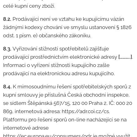
celé kupní ceny zboží.
8.2.
Prodávající není ve vztahu ke kupujícímu vázán
žádnými kodexy chování ve smyslu ustanovení § 1826
odst. 1 písm. e) občanského zákoníku.
8.3.
Vyřizování stížností spotřebitelů zajišťuje
prodávající prostřednictvím elektronické adresy
[………..]
.
Informaci o vyřízení stížnosti kupujícího zašle
prodávající na elektronickou adresu kupujícího.
8.4.
K mimosoudnímu řešení spotřebitelských sporů z
kupní smlouvy je příslušná Česká obchodní inspekce,
se sídlem Štěpánská 567/15, 120 00 Praha 2, IČ: 000 20
869, internetová adresa: https://adr.coi.cz/cs.
Platformu pro řešení sporů on-line nacházející se na
internetové adrese
https://ec.europa.eu/consumers/odr je možné využít