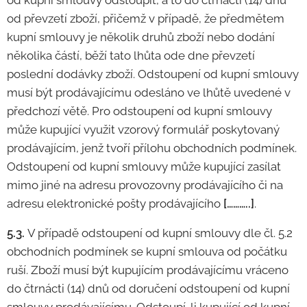
od kupní smlouvy odstoupit, a to do čtrnácti (14) dnů
od převzetí zboží, přičemž v případě, že předmětem
kupní smlouvy je několik druhů zboží nebo dodání
několika částí, běží tato lhůta ode dne převzetí
poslední dodávky zboží. Odstoupení od kupní smlouvy
musí být prodávajícímu odesláno ve lhůtě uvedené v
předchozí větě. Pro odstoupení od kupní smlouvy
může kupující využit vzorový formulář poskytovaný
prodávajícím, jenž tvoří přílohu obchodních podmínek.
Odstoupení od kupní smlouvy může kupující zasílat
mimo jiné na adresu provozovny prodávajícího či na
adresu elektronické pošty prodávajícího
[………..]
.
5.3.
V případě odstoupení od kupní smlouvy dle čl. 5.2
obchodních podmínek se kupní smlouva od počátku
ruší. Zboží musí být kupujícím prodávajícímu vráceno
do čtrnácti (14) dnů od doručení odstoupení od kupní