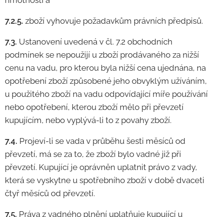
hmotnosti a
7.2.5.
zboží vyhovuje požadavkům právních předpisů.
7.3.
Ustanovení uvedená v čl. 7.2 obchodních
podmínek se nepoužijí u zboží prodávaného za nižší
cenu na vadu, pro kterou byla nižší cena ujednána, na
opotřebení zboží způsobené jeho obvyklým užíváním,
u použitého zboží na vadu odpovídající míře používání
nebo opotřebení, kterou zboží mělo při převzetí
kupujícím, nebo vyplývá-li to z povahy zboží.
7.4.
Projeví-li se vada v průběhu šesti měsíců od
převzetí, má se za to, že zboží bylo vadné již při
převzetí. Kupující je oprávněn uplatnit právo z vady,
která se vyskytne u spotřebního zboží v době dvaceti
čtyř měsíců od převzetí.
7.5.
Práva z vadného plnění uplatňuje kupující u