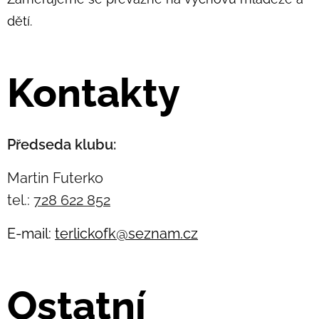
dětí.
Kontakty
Předseda klubu:
Martin Futerko
tel.:
728 622 852
E-mail:
terlickofk@seznam.cz
Ostatní