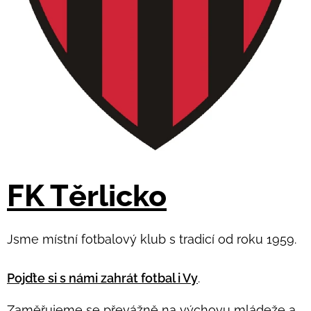
FK Těrlicko
Jsme místní fotbalový klub s tradicí od roku 1959.
Pojďte si s námi zahrát fotbal i Vy
.
Zaměřujeme se převážně na výchovu mládeže a