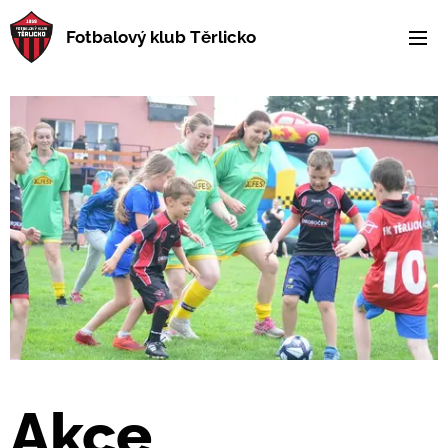
Fotbalový klub Těrlicko
Akce